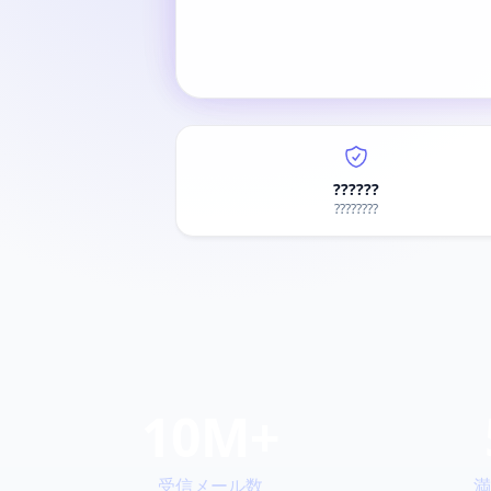
??????
????????
10M+
受信メール数
満