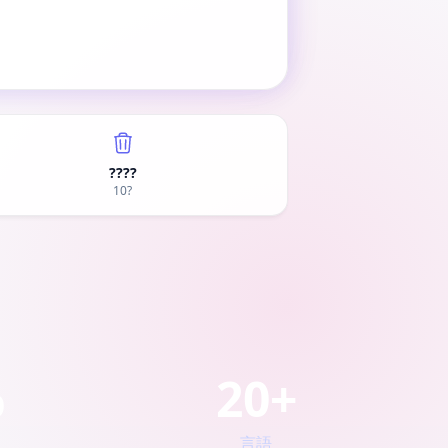
????
10?
%
20+
言語