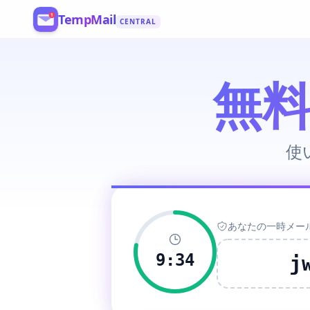
TempMail
CENTRAL
Register
無
使
あなたの一時メー
9:33
j