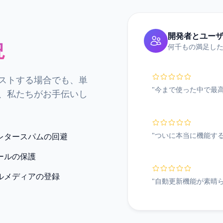
開発者とユー
況
何千もの満足し
ストする場合でも、単
"今まで使った中で最
、私たちがお手伝いし
"ついに本当に機能す
レタースパムの回避
ールの保護
ルメディアの登録
"自動更新機能が素晴