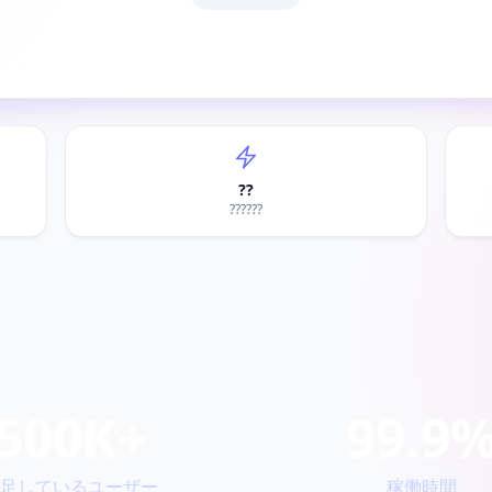
??
??????
500K+
99.9
足しているユーザー
稼働時間