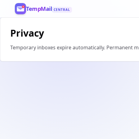
TempMail
CENTRAL
Register
Privacy
Temporary inboxes expire automatically. Permanent mai