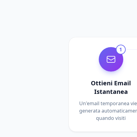
1
Ottieni Email
Istantanea
Un'email temporanea vi
generata automaticame
quando visiti