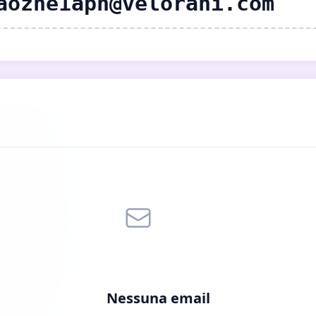
aozne1aph@velorani.com
Nessuna email