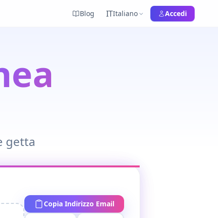
IT
Blog
Italiano
Accedi
nea
e getta
Copia Indirizzo Email