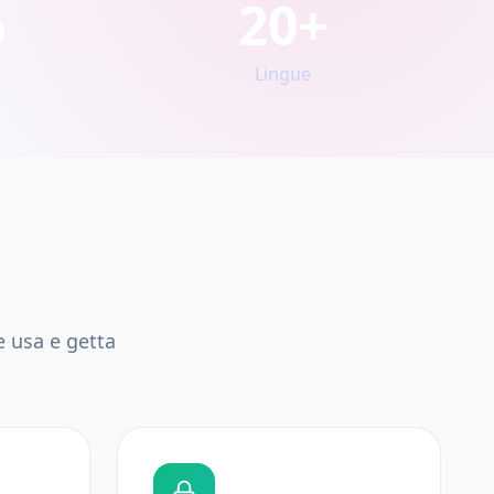
%
20+
Lingue
e usa e getta