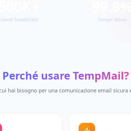
500K+
99.9
Utenti Soddisfatti
Tempo Attivo
Perché usare TempMail?
 cui hai bisogno per una comunicazione email sicura 